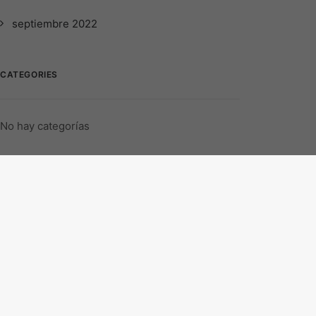
septiembre 2022
CATEGORIES
No hay categorías
META
Acceder
Feed de entradas
Feed de comentarios
WordPress.org