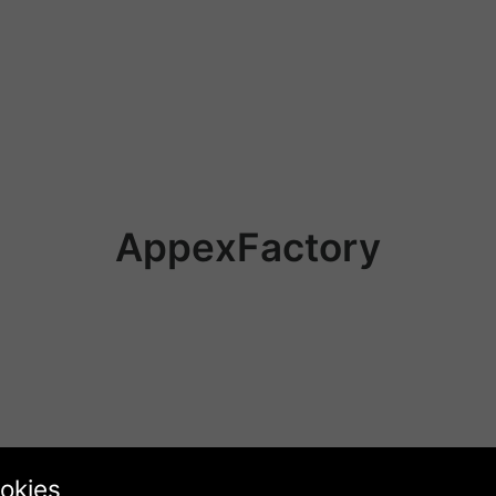
AppexFactory
ookies