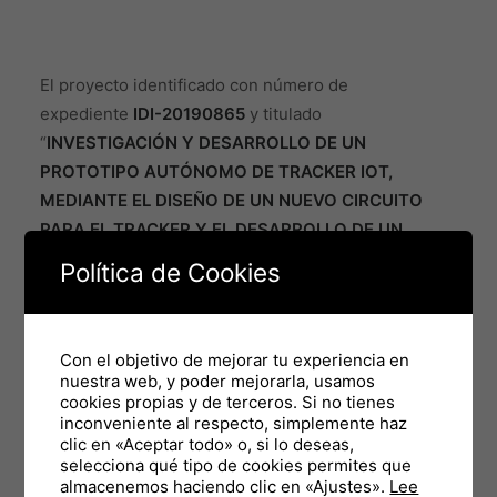
El proyecto identificado con número de
expediente
IDI-20190865
y titulado
“
INVESTIGACIÓN Y DESARROLLO DE UN
PROTOTIPO AUTÓNOMO DE TRACKER IOT,
MEDIANTE EL DISEÑO DE UN NUEVO CIRCUITO
PARA EL TRACKER Y EL DESARROLLO DE UN
ALGORITMO A BAJO NIVEL (FIRMWARE) QUE
Política de Cookies
PERMITA LA GESTIÓN ENERGÉTICA DEL
DISPOSITIVO
”, de la empresa
VERSA DESIGN S.L.
,
con CIF B64995640, con el objetivo de promover el
Con el objetivo de mejorar tu experiencia en
desarrollo tecnológico, la innovación y una
nuestra web, y poder mejorarla, usamos
cookies propias y de terceros. Si no tienes
investigación de calidad, ha sido cofinanciado por el
inconveniente al respecto, simplemente haz
Fondo Europeo de Desarrollo Regional FEDER
clic en «Aceptar todo» o, si lo deseas,
dentro del programa CDTI Línea de I+D (PID), con
selecciona qué tipo de cookies permites que
almacenemos haciendo clic en «Ajustes».
Lee
un presupuesto total aceptado de 346.220€ y