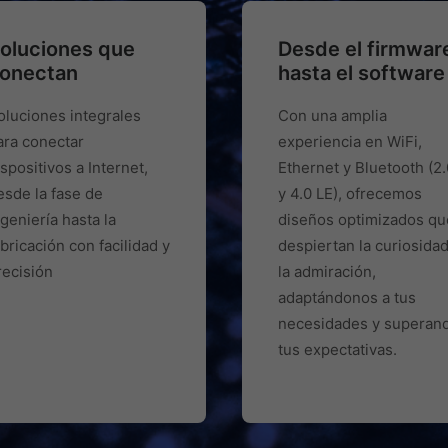
oluciones que
Desde el firmwar
onectan
hasta el software
oluciones integrales
Con una amplia
ara conectar
experiencia en WiFi,
ispositivos a Internet,
Ethernet y Bluetooth (2.
esde la fase de
y 4.0 LE), ofrecemos
ngeniería hasta la
diseños optimizados qu
abricación con facilidad y
despiertan la curiosidad
recisión
la admiración,
adaptándonos a tus
necesidades y superan
tus expectativas.