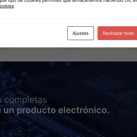
qué tipo de cookies permites que almacenemos haciendo clic e
electrónico
cookies
consumo.
Ajustes
Rechazar todo
s completas
e un producto electrónico.