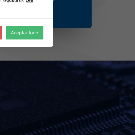
n «Ajustes».
Lee
Aceptar todo