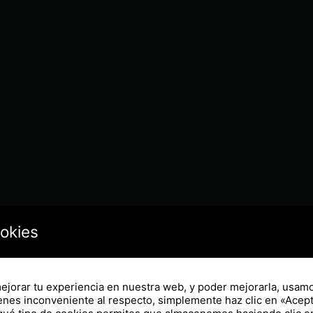
ookies
ión y diseño
Expertos en diseño y 
mejorar tu experiencia en nuestra web, y poder mejorarla, usam
ienes inconveniente al respecto, simplemente haz clic en «Acepta
electrónicos para apli