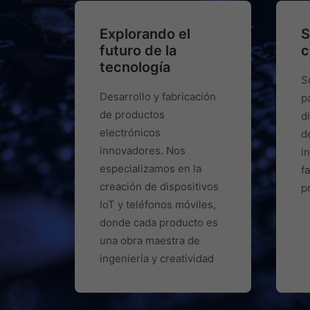
Explorando el
S
futuro de la
c
tecnología
S
Desarrollo y fabricación
p
de productos
d
electrónicos
d
innovadores. Nos
i
especializamos en la
f
creación de dispositivos
p
IoT y teléfonos móviles,
donde cada producto es
una obra maestra de
ingeniería y creatividad